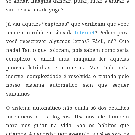
só andar. Imagine dançar, pular, lutar e entrar e
sair de asanas de yoga?
Já viu aqueles “captchas” que verificam que você
não é um robô em sites da
Internet
? Pedem para
você reescrever algumas letras? Fácil, né? Que
nada! Tanto que colocam, pois sabem como seria
complexo e difícil uma máquina ler aquelas
poucas letrinhas e números. Mas toda esta
incrível complexidade é resolvida e tratada pelo
nosso sistema automático sem que sequer
saibamos.
O sistema automático não cuida só dos detalhes
mecânicos e fisiológicos. Usamos ele também
para nos guiar na vida. São os hábitos que
criamos. Ao acordar por exemplo, você escova os