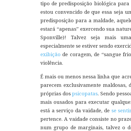
tipo de predisposição biológica para
estou convencido de que essa seja u
predisposição para a maldade, aquele
estará “apenas” exercendo sua nature
Sponville)! Talvez seja mais um
especialmente se estiver sendo exerc
exibição
de coragem, de “sangue frio
violência.
É mais ou menos nessa linha que acre
parecem exclusivamente maldosas, d
próprias dos
psicopatas
. Sendo pesso
mais ousados para executar qualquer 
está a serviço da vaidade, de
se senti
pertence. A vaidade consiste no praze
num grupo de marginais, talvez o de