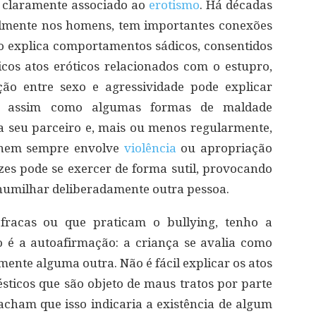
á claramente associado ao
erotismo
. Há décadas
almente nos homens, tem importantes conexões
o explica comportamentos sádicos, consentidos
os atos eróticos relacionados com o estupro,
ção entre sexo e agressividade pode explicar
s, assim como algumas formas de maldade
a seu parceiro e, mais ou menos regularmente,
 nem sempre envolve
violência
ou apropriação
ezes pode se exercer de forma sutil, provocando
 humilhar deliberadamente outra pessoa.
fracas ou que praticam o bullying, tenho a
 é a autoafirmação: a criança se avalia como
mente alguma outra. Não é fácil explicar os atos
sticos que são objeto de maus tratos por parte
cham que isso indicaria a existência de algum