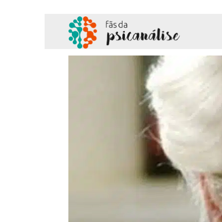
Fãs
da
Psicanálise