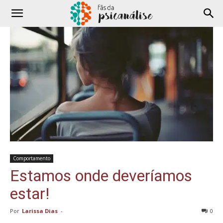
Comportamento
Estamos onde deveríamos
estar!
Por
Larissa Dias
-
0