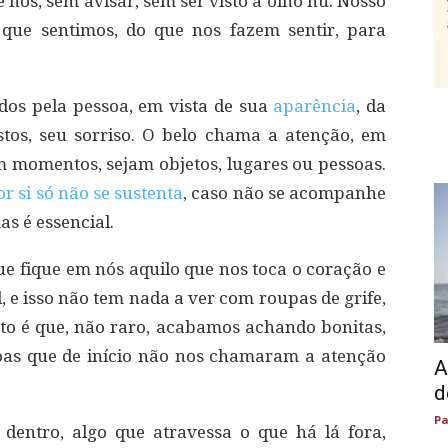
e nós, sem avisar, sem ser visto a olho nu. Nosso
 que sentimos, do que nos fazem sentir, para
os pela pessoa, em vista de sua
aparência
, da
stos, seu sorriso. O belo chama a atenção, em
am momentos, sejam objetos, lugares ou pessoas.
r si só não se sustenta
, caso não se acompanhe
s é essencial.
e fique em nós aquilo que nos toca o coração e
, e isso não tem nada a ver com roupas de grife,
nto é que, não raro, acabamos achando bonitas,
oas que de início não nos chamaram a atenção
A
d
Pa
dentro, algo que atravessa o que há lá fora,