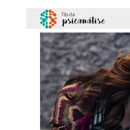
Fãs
da
Psicanálise