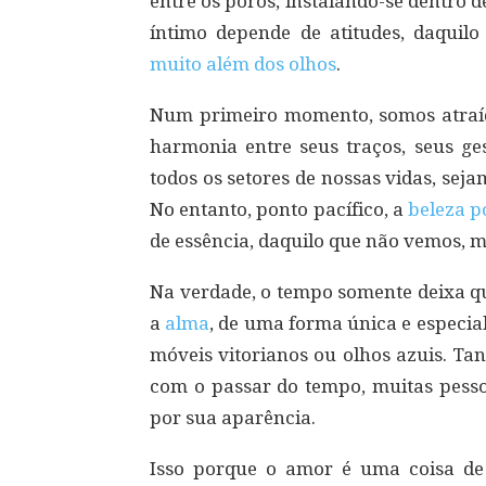
entre os poros, instalando-se dentro d
íntimo depende de atitudes, daquilo
muito além dos olhos
.
Num primeiro momento, somos atraíd
harmonia entre seus traços, seus ge
todos os setores de nossas vidas, sej
No entanto, ponto pacífico, a
beleza po
de essência, daquilo que não vemos, ma
Na verdade, o tempo somente deixa qu
a
alma
, de uma forma única e especial
móveis vitorianos ou olhos azuis. Ta
com o passar do tempo, muitas pess
por sua aparência.
Isso porque o amor é uma coisa de 