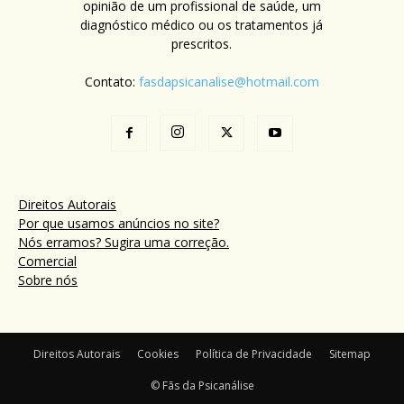
opinião de um profissional de saúde, um
diagnóstico médico ou os tratamentos já
prescritos.
Contato:
fasdapsicanalise@hotmail.com
Direitos Autorais
Por que usamos anúncios no site?
Nós erramos? Sugira uma correção.
Comercial
Sobre nós
Direitos Autorais
Cookies
Política de Privacidade
Sitemap
© Fãs da Psicanálise