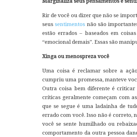
Marginaliza seus pensamentos e sent
Rir de você ou dizer que não se impor
seus
sentimentos
não são importantes
estão errados – baseados em coisas
“emocional demais”. Essas são manipu
Xinga ou menospreza você
Uma coisa é reclamar sobre a açã
cumpriu uma promessa, manteve você e
Outra coisa bem diferente é criticar
críticas geralmente começam com a
que se segue é uma ladainha de tudo
errado com você. Isso não é correto,
você se sente humilhado ou rebaixa
comportamento da outra pessoa dand