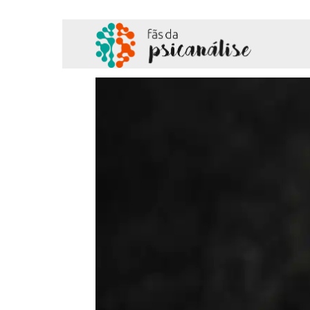
Fãs
da
Psicanálise