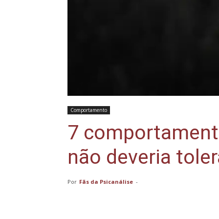
Comportamento
7 comportamento
não deveria tole
Por
Fãs da Psicanálise
-