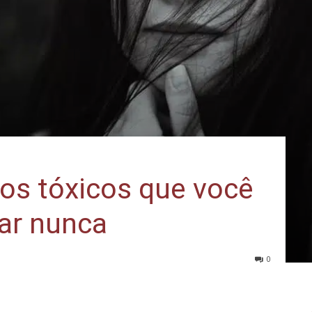
s tóxicos que você
rar nunca
0