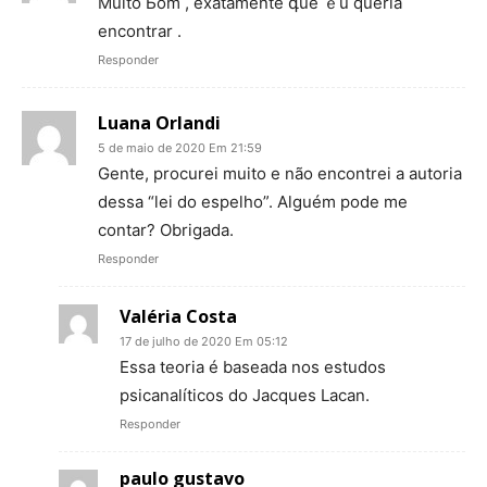
Мuito Ьom , exatamente գue ｅu queria
encontrar .
Responder
Luana Orlandi
5 de maio de 2020 Em 21:59
Gente, procurei muito e não encontrei a autoria
dessa “lei do espelho”. Alguém pode me
contar? Obrigada.
Responder
Valéria Costa
17 de julho de 2020 Em 05:12
Essa teoria é baseada nos estudos
psicanalíticos do Jacques Lacan.
Responder
paulo gustavo