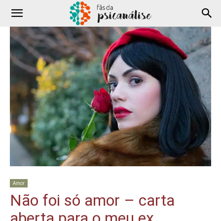
Amor
Não foi só amor – carta
aberta para o meu ex