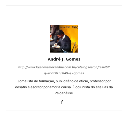
André J. Gomes
http://www.lojanovaalexandria.com.br/catalogsearch/result/?
q=andr%C3%A9+j.+gomes
Jornalista de formação, publicitário de ofício, professor por
desafio e escritor por amor à causa. É colunista do site Fãs da
Psicanálise.