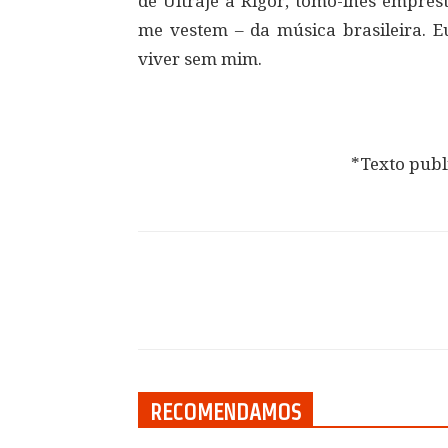
de Ultraje a Rigor, tomo-lhes empre
me vestem – da música brasileira. 
viver sem mim.
*Texto publ
Compartilhar
RECOMENDAMOS