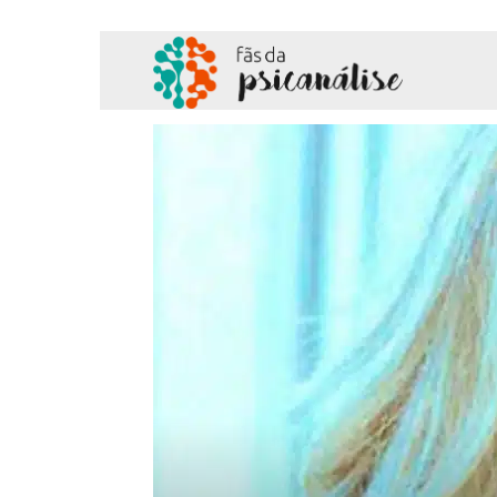
Fãs
da
Psicanálise