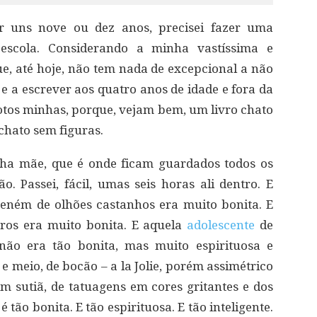
er uns nove ou dez anos, precisei fazer uma
 escola. Considerando a minha vastíssima e
ue, até hoje, não tem nada de excepcional a não
r e a escrever aos quatro anos de idade e fora da
 fotos minhas, porque, vejam bem, um livro chato
 chato sem figuras.
ha mãe, que é onde ficam guardados todos os
o. Passei, fácil, umas seis horas ali dentro. E
neném de olhões castanhos era muito bonita. E
ros era muito bonita. E aquela
adolescente
de
não era tão bonita, mas muito espirituosa e
 e meio, de bocão – a la Jolie, porém assimétrico
am sutiã, de tatuagens em cores gritantes e dos
ão bonita. E tão espirituosa. E tão inteligente.