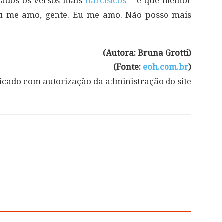
stados os versos mais
narcísicos
– e que melhor
Eu me amo, gente. Eu me amo. Não posso mais
(Autora: Bruna Grotti)
(Fonte:
eoh.com.br
)
icado com autorização da administração do site