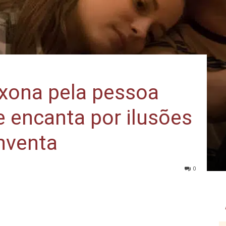
xona pela pessoa
e encanta por ilusões
nventa
0