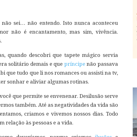
, não sei… não entendo. Isto nunca aconteceu
amor não é encantamento, mas sim, vivência.
.
as, quando descobri que tapete mágico servia
era solitário demais e que
príncipe
não passava
 que tudo que li nos romances ou assisti na tv,
r sonhar e aliviar algumas rotinas.
você que permite se envenenar. Desilusão serve
rmos também. Até as negatividades da vida são
ventamos, criamos e vivemos nossos dias. Todo
 relação às pessoas e a vida.
omo deveríamos, porque criamos
ilusões
e