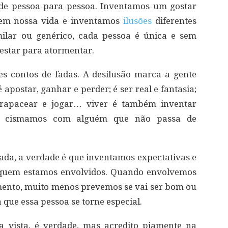
de pessoa para pessoa. Inventamos um gostar
 em nossa vida e inventamos
ilusões
diferentes
ilar ou genérico, cada pessoa é única e sem
 estar para atormentar.
es contos de fadas. A desilusão marca a gente
 apostar, ganhar e perder; é ser real e fantasia;
 trapacear e jogar… viver é também inventar
do cismamos com alguém que não passa de
da, a verdade é que inventamos expectativas e
 quem estamos envolvidos. Quando envolvemos
nto, muito menos prevemos se vai ser bom ou
 que essa pessoa se torne especial.
 vista, é verdade, mas acredito piamente na