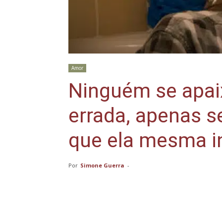
Amor
Ninguém se apai
errada, apenas s
que ela mesma i
Por
Simone Guerra
-
Compartilhar