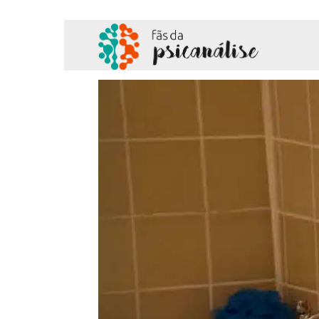
Fãs
da
Psicanálise