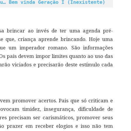
u… Bem vinda Geração I (Inexistente)
isa brincar ao invés de ter uma agenda pré-
se que, criança aprende brincando. Hoje uma
que um imperador romano. São informações
 Os pais devem impor limites quanto ao uso das
carão viciados e precisarão deste estímulo cada
evem promover acertos. Pais que só criticam e
vocam timidez, insegurança, dificuldade de
res precisam ser carismáticos, promover seus
rão prazer em receber elogios e isso não tem