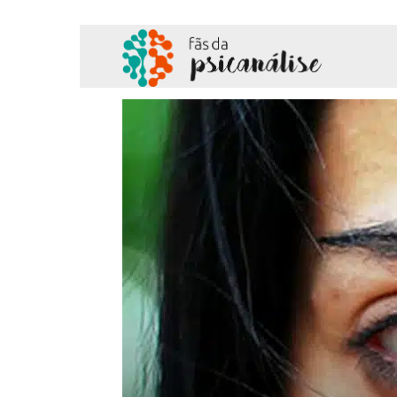
Fãs
da
Psicanálise