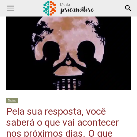
Testes
Pela sua resposta, você
saberá o que vai acontecer
nos próximos dias. O que