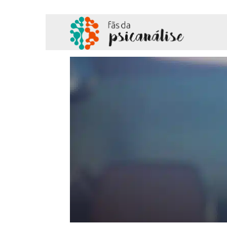
Fãs
da
Psicanálise