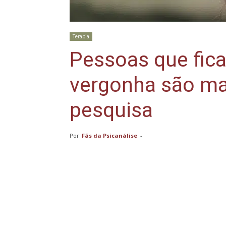
Terapia
Pessoas que fic
vergonha são mai
pesquisa
Por
Fãs da Psicanálise
-
Compartilhar