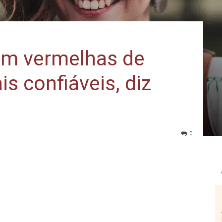
am vermelhas de
s confiáveis, diz
0