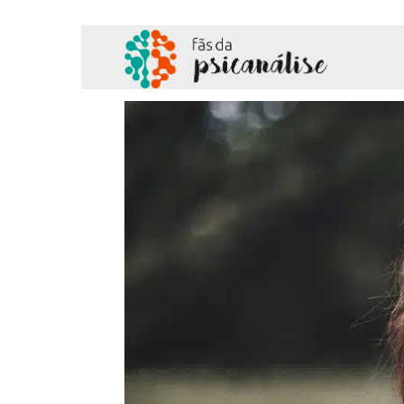
Fãs
da
Psicanálise