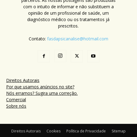
parceiros. As nossas postagens são produzidas
com o intuito de informar e não substituem a
opinião de um profissional de saúde, um
diagnóstico médico ou os tratamentos já
prescritos.
Contato:
fasdapsicanalise@hotmail.com
Direitos Autorais
Por que usamos anúncios no site?
Nós erramos? Sugira uma correção.
Comercial
Sobre nós
Direitos Autorais
Cookies
Política de Privacidade
Sitemap