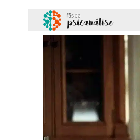
Fãs
da
Psicanálise