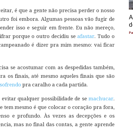
eitar, é que a gente não precisa perder o nosso
A
tro foi embora. Algumas pessoas vão fugir de
d
ender isso e seguir em frente. Eu não mereço,
Pa
frar porque o outro decidiu se
afastar
. Tudo o
 campeanado é dizer pra mim mesmo: vai ficar
isa se acostumar com as despedidas também,
a os finais, até mesmo aqueles finais que são
sofrendo
pra caralho a cada partida.
 evitar qualquer possibilidade de se
machucar
.
te tem mesmo é que colocar o coração pra fora,
tenso e profundo. Às vezes as decepções e os
ia, mas no final das contas, a gente aprende