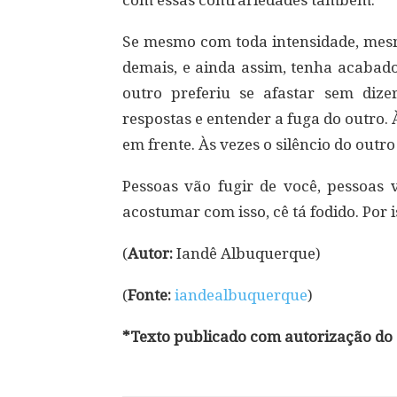
com essas contrariedades também.
Se mesmo com toda intensidade, mesmo
demais, e ainda assim, tenha acabado
outro preferiu se afastar sem diz
respostas e entender a fuga do outro. 
em frente. Às vezes o silêncio do out
Pessoas vão fugir de você, pessoas
acostumar com isso, cê tá fodido. Por i
(
Autor:
Iandê Albuquerque)
(
Fonte:
iandealbuquerque
)
*Texto publicado com autorização do 