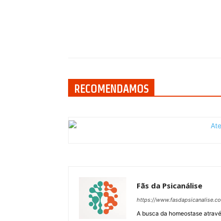
Compartilhar
RECOMENDAMOS
Fãs da Psicanálise
https://www.fasdapsicanalise.c
A busca da homeostase através