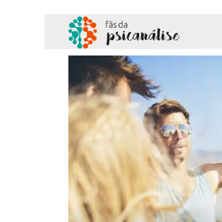
Fãs
da
Psicanálise