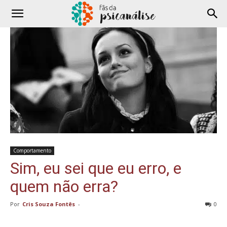
Comportamento
Sim, eu sei que eu erro, e
quem não erra?
Por
Cris Souza Fontês
-
0