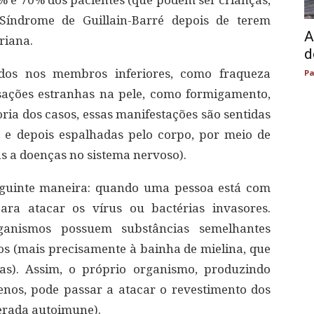
0% e 70% dos pacientes (que podem ser crianças,
Síndrome de Guillain-Barré depois de terem
A
riana.
d
idos nos membros inferiores, como fraqueza
Pa
sações estranhas na pele, como formigamento,
ria dos casos, essas manifestações são sentidas
e depois espalhadas pelo corpo, por meio de
as a doenças no sistema nervoso).
eguinte maneira: quando uma pessoa está com
ara atacar os vírus ou bactérias invasores.
rganismos possuem substâncias semelhantes
s (mais precisamente à bainha de mielina, que
sas). Assim, o próprio organismo, produzindo
enos, pode passar a atacar o revestimento dos
derada autoimune).