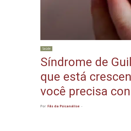
Saúde
Síndrome de Guil
que está crescen
você precisa con
Por
Fãs da Psicanálise
-