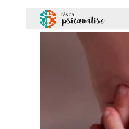
Fãs
da
Psicanálise