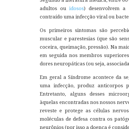
Segundo a literatura médica, entre 6
adultos ou
idosos
) desenvolvem a 
contraído uma infecção viral ou bacte
Os primeiros sintomas são perceb
muscular e parestesias (que são sen
coceira, queimação, pressão). Na maio
em seguida nos membros superiores 
dores neuropáticas (ou seja, associad
Em geral a Síndrome acontece da s
uma infecção, produz anticorpos p
Entretanto, alguns desses microo
àquelas encontradas nos nossos nervo
reveste e protege as células nervo
moléculas de defesa contra os patóg
neurônios (por isso a doença é consi