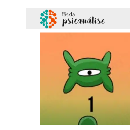
Fãs
da
Psicanálise