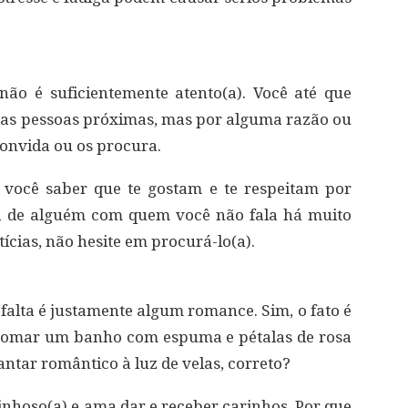
ão é suficientemente atento(a). Você até que
uas pessoas próximas, mas por alguma razão ou
convida ou os procura.
 você saber que te gostam e te respeitam por
a de alguém com quem você não fala há muito
cias, não hesite em procurá-lo(a).
 falta é justamente algum romance. Sim, o fato é
 tomar um banho com espuma e pétalas de rosa
ntar romântico à luz de velas, correto?
nhoso(a) e ama dar e receber carinhos. Por que