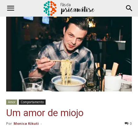
Amor
Comportamento
Um amor de miojo
Por
Monica Kikuti
-
0