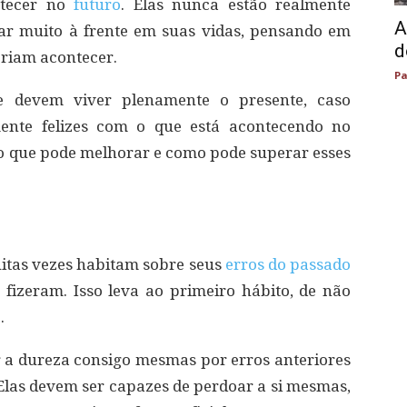
ntecer no
futuro
. Elas nunca estão realmente
A
r muito à frente em suas vidas, pensando em
d
eriam acontecer.
Pa
ue devem viver plenamente o presente, caso
mente felizes com o que está acontecendo no
, o que pode melhorar e como pode superar esses
uitas vezes habitam sobre seus
erros do passado
izeram. Isso leva ao primeiro hábito, de não
.
 a dureza consigo mesmas por erros anteriores
 Elas devem ser capazes de perdoar a si mesmas,