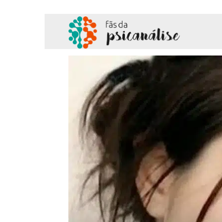
Fãs
da
Psicanálise