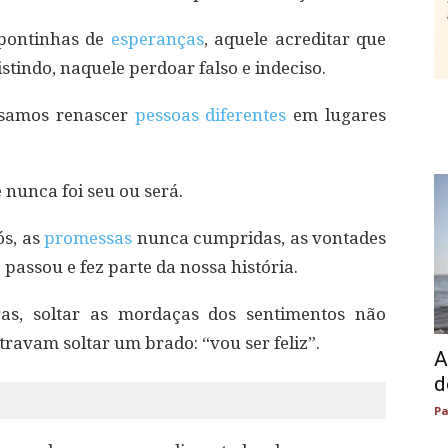
 pontinhas de
esperanças
, aquele acreditar que
istindo, naquele perdoar falso e indeciso.
ssamos renascer
pessoas diferentes
em lugares
e nunca foi seu ou será.
ós, as
promessas
nunca cumpridas, as vontades
 passou e fez parte da nossa história.
ras, soltar as mordaças dos sentimentos não
travam soltar um brado: “vou ser feliz”.
A
d
Pa