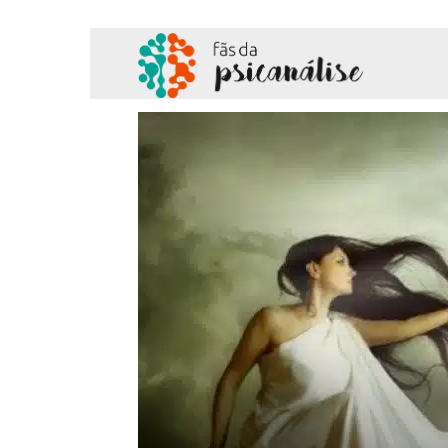
Fãs
da
Psicanálise