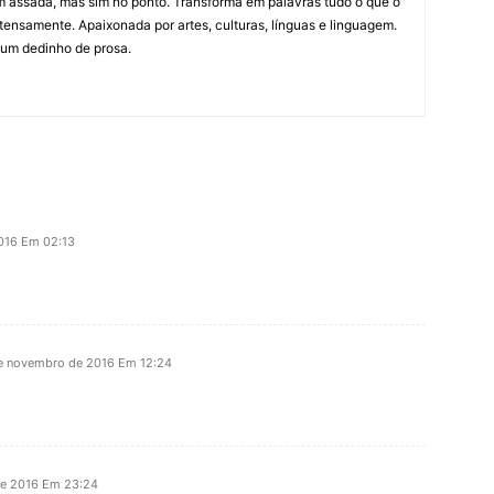
m assada, mas sim no ponto. Transforma em palavras tudo o que o
tensamente. Apaixonada por artes, culturas, línguas e linguagem.
 um dedinho de prosa.
2016 Em 02:13
e novembro de 2016 Em 12:24
de 2016 Em 23:24