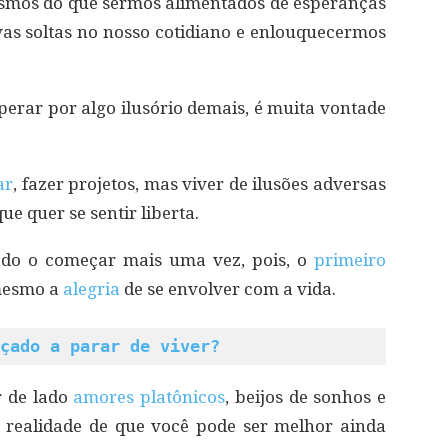
smos do que sermos alimentados de esperanças
vas soltas no nosso cotidiano e enlouquecermos
perar por algo ilusório demais, é muita vontade
ar
, fazer projetos, mas viver de ilusões adversas
e quer se sentir liberta.
itado o começar mais uma vez, pois, o
primeiro
 mesmo a
alegria
de se envolver com a vida.
çado a parar de viver?
 de lado
amores platônicos
, beijos de sonhos e
 realidade de que você pode ser melhor ainda