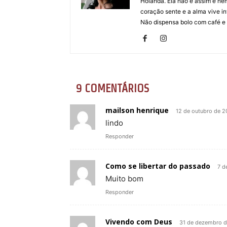
Holanda. Ela não é assim e ne
coração sente e a alma vive in
Não dispensa bolo com café e
9 COMENTÁRIOS
mailson henrique
12 de outubro de 
lindo
Responder
Como se libertar do passado
7 d
Muito bom
Responder
Vivendo com Deus
31 de dezembro 