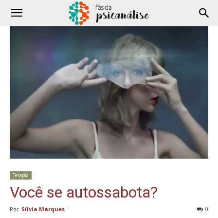
Terapia
Você se autossabota?
Por
Sílvia Marques
-
0