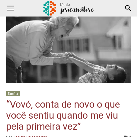
Família
“Vovó, conta de novo o que
você sentiu quando me viu
pela primeira vez”
Por
Fãs da Psicanálise
-
0