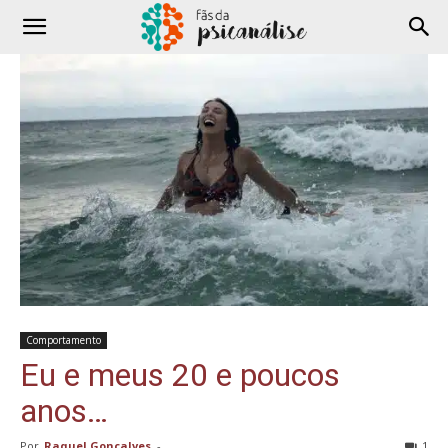
Comportamento
Eu e meus 20 e poucos
anos…
Por
Raquel Gonçalves
-
1