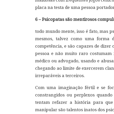
maldosas com frequentes jogos cênic
placa na testa de uma pessoa portador
6 – Psicopatas são mentirosos compul
todo mundo mente, isso é fato, mas ps
mesmos, talvez como uma forma de
competência, e são capazes de dizer 
pessoa e não muito raro costumam f
médico ou advogado, usando e abusa
chegando ao limite de exercerem clan
irreparáveis a terceiros.
Com uma imaginação fértil e se fo
constrangidos ou perplexos quando
tentam refazer a história para que
manipular são talentos inatos dos psi