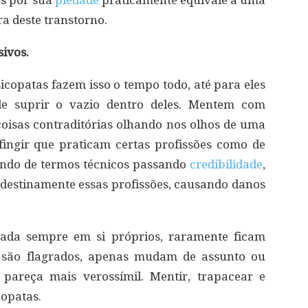
os por sua
piedade
praticamente equivale a uma
a deste transtorno.
sivos.
icopatas fazem isso o tempo todo, até para eles
 suprir o vazio dentro deles. Mentem com
coisas contraditórias olhando nos olhos de uma
ingir que praticam certas profissões como de
ndo de termos técnicos passando
credibilidade
,
destinamente essas profissões, causando danos
cada sempre em si próprios, raramente ficam
 são flagrados, apenas mudam de assunto ou
 pareça mais verossímil. Mentir, trapacear e
copatas.