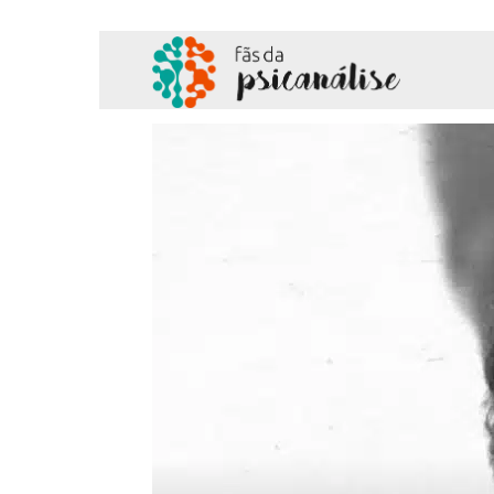
Fãs
da
Psicanálise