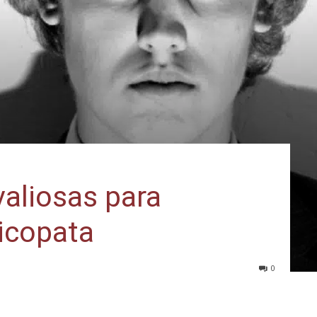
aliosas para
sicopata
0