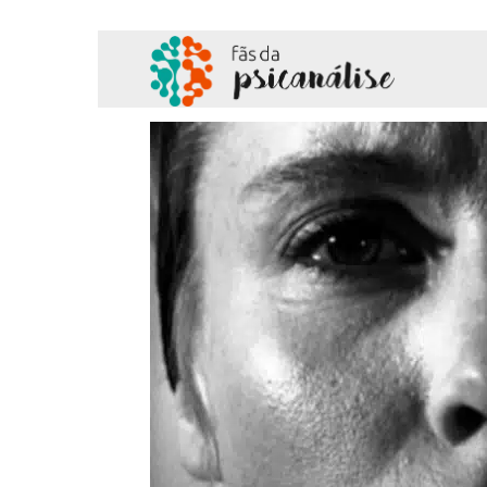
Fãs
da
Psicanálise