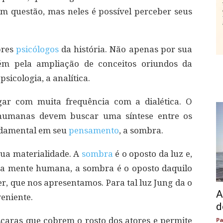
m questão, mas neles é possível perceber seus
bres
psicólogos
da história. Não apenas por sua
m pela ampliação de conceitos oriundos da
psicologia, a analítica.
gar com muita frequência com a dialética. O
s humanas devem buscar uma síntese entre os
ndamental em seu
pensamento
, a sombra.
sua materialidade. A
sombra
é o oposto da luz e,
na mente humana, a sombra é o oposto daquilo
r, que nos apresentamos. Para tal luz Jung da o
A
eniente.
d
scaras que cobrem o rosto dos atores e permite
Pa