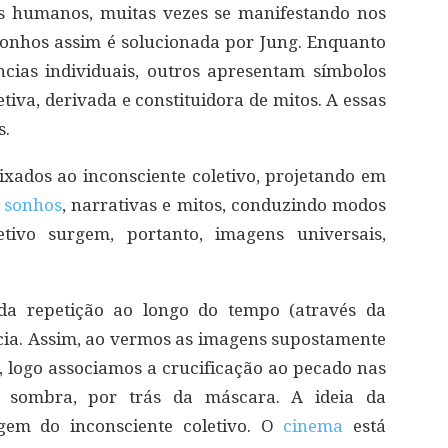
es humanos, muitas vezes se manifestando nos
sonhos assim é solucionada por Jung. Enquanto
ncias individuais, outros apresentam símbolos
iva, derivada e constituidora de mitos. A essas
s.
xados ao inconsciente coletivo, projetando em
s
sonhos
, narrativas e mitos, conduzindo modos
etivo surgem, portanto, imagens universais,
da repetição ao longo do tempo (através da
cia. Assim, ao vermos as imagens supostamente
, logo associamos a crucificação ao pecado nas
 sombra, por trás da máscara. A ideia da
gem do inconsciente coletivo. O
cinema
está