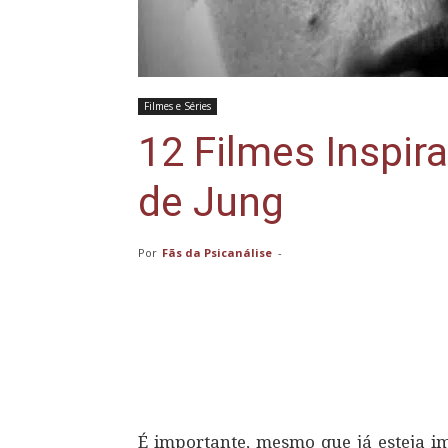
Filmes e Séries
12 Filmes Inspi
de Jung
Por
Fãs da Psicanálise
-
Compartilhar
É importante, mesmo que já esteja imp