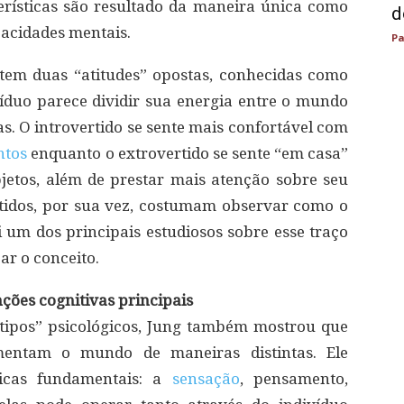
terísticas são resultado da maneira única como
d
pacidades mentais.
Pa
tem duas “atitudes” opostas, conhecidas como
víduo parece dividir sua energia entre o mundo
as. O introvertido se sente mais confortável com
ntos
enquanto o extrovertido se sente “em casa”
jetos, além de prestar mais atenção sobre seu
tidos, por sua vez, costumam observar como o
i um dos principais estudiosos sobre esse traço
ar o conceito.
ções cognitivas principais
“tipos” psicológicos, Jung também mostrou que
entam o mundo de maneiras distintas. Ele
gicas fundamentais: a
sensação
, pensamento,