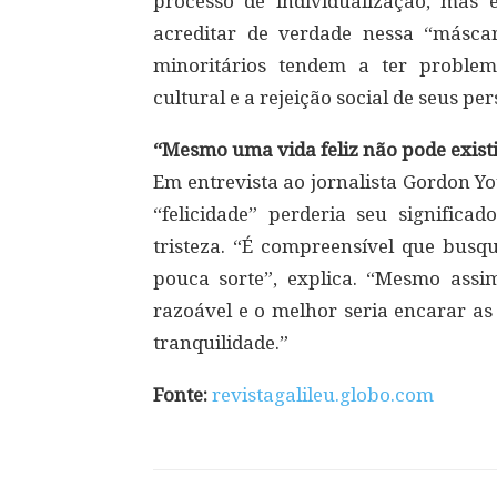
processo de individualização, mas
acreditar de verdade nessa “másca
minoritários tendem a ter problem
cultural e a rejeição social de seus p
“Mesmo uma vida feliz não pode exist
Em entrevista ao jornalista Gordon Y
“felicidade” perderia seu signific
tristeza. “É compreensível que bus
pouca sorte”, explica. “Mesmo assi
razoável e o melhor seria encarar as
tranquilidade.”
Fonte:
revistagalileu.globo.com