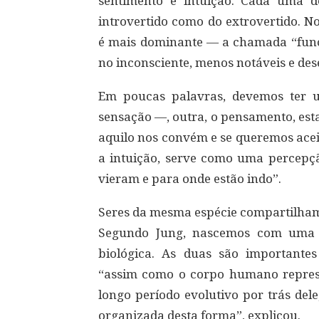
sentimento e intuição. Cada uma d
introvertido como do extrovertido. N
é mais dominante — a chamada “funç
no inconsciente, menos notáveis e des
Em poucas palavras, devemos ter 
sensação —, outra, o pensamento, estab
aquilo nos convém e se queremos aceit
a intuição, serve como uma percepçã
vieram e para onde estão indo”.
Seres da mesma espécie compartilham
Segundo Jung, nascemos com uma h
biológica. As duas são importante
“assim como o corpo humano repre
longo período evolutivo por trás de
organizada desta forma”, explicou.