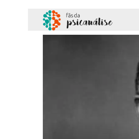
Fãs
da
Psicanálise