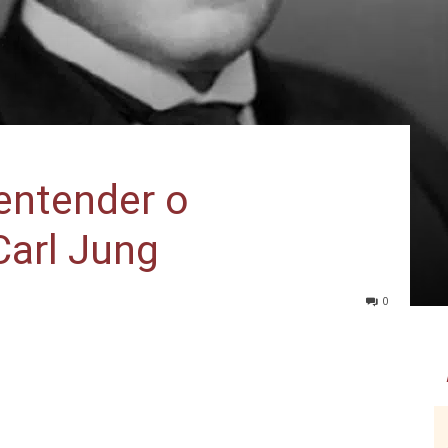
 entender o
arl Jung
0