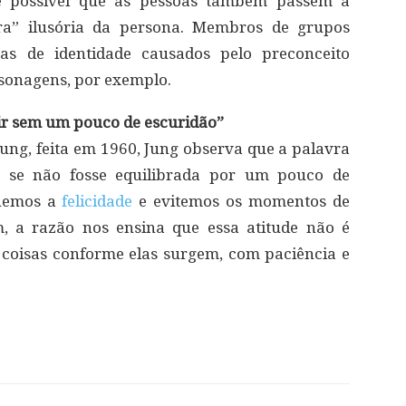
 é possível que as pessoas também passem a
ra” ilusória da persona. Membros de grupos
as de identidade causados pelo preconceito
ersonagens, por exemplo.
ir sem um pouco de escuridão”
oung, feita em 1960, Jung observa que a palavra
ado se não fosse equilibrada por um pouco de
quemos a
felicidade
e evitemos os momentos de
m, a razão nos ensina que essa atitude não é
 coisas conforme elas surgem, com paciência e