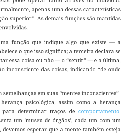
elas pode operar tanto através do indivíduo
ormalmente, apenas uma dessas características
ão superior”. As demais funções são mantidas
envolvidas.
uma função que indique algo que existe — a
elece o que isso significa; a terceira declara se
ar essa coisa ou não — o “sentir” — e a última,
o inconsciente das coisas, indicando “de onde
 semelhanças em suas “mentes inconscientes”
erança psicológica, assim como a herança
s para determinar traços de
comportamento
:
senta um ‘museu de órgãos’, cada um com um
le, devemos esperar que a mente também esteja