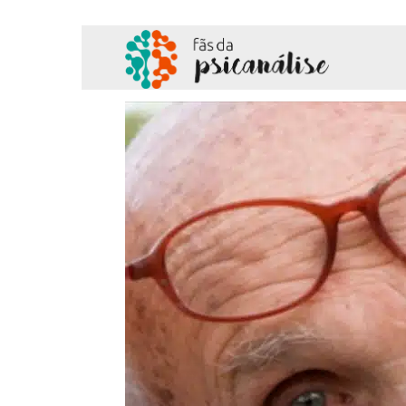
Fãs
da
Psicanálise