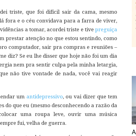
ei triste, que foi difícil sair da cama, mesmo
lá fora e o céu convidava para a farra de viver,
dências a tomar, acordei triste e tive
preguiça
em prestar atenção no que estou sentindo, como
pro computador, sair pra compras e reuniões –
 me diz? Se eu lhe disser que hoje não foi um dia
ergia nem pra sentir culpa pela minha letargia,
que não tive vontade de nada, você vai reagir
omendar um
antidepressivo
, ou vai dizer que tem
ves do que eu (mesmo desconhecendo a razão da
u colocar uma roupa leve, ouvir uma música
sempre fui, velha de guerra.
A