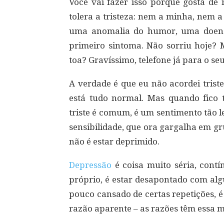
Você vai fazer isso porque gosta 
tolera a tristeza: nem a minha, nem 
uma anomalia do humor, uma doença
primeiro sintoma. Não sorriu hoje?
toa? Gravíssimo, telefone já para o se
A verdade é que eu não acordei tris
está tudo normal. Mas quando fico t
triste é comum, é um sentimento tão l
sensibilidade, que ora gargalha em gr
não é estar deprimido.
Depressão
é coisa muito séria, contín
próprio, é estar desapontado com al
pouco cansado de certas repetições, 
razão aparente – as razões têm essa m