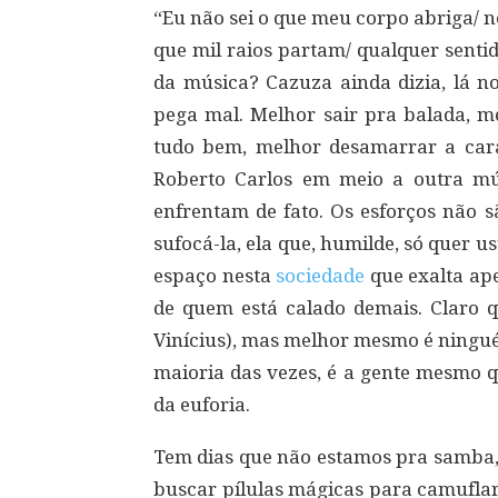
“Eu não sei o que meu corpo abriga/ n
que mil raios partam/ qualquer sent
da música? Cazuza ainda dizia, lá no
pega mal. Melhor sair pra balada, me
tudo bem, melhor desamarrar a car
Roberto Carlos em meio a outra mú
enfrentam de fato. Os esforços não s
sufocá-la, ela que, humilde, só quer us
espaço nesta
sociedade
que exalta ape
de quem está calado demais. Claro qu
Vinícius), mas melhor mesmo é ningué
maioria das vezes, é a gente mesmo q
da euforia.
Tem dias que não estamos pra samba, 
buscar pílulas mágicas para camuflar