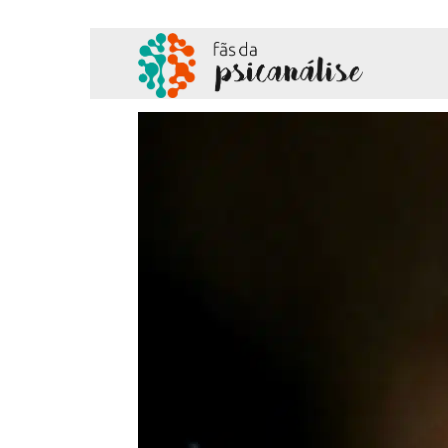
Fãs
da
Psicanálise