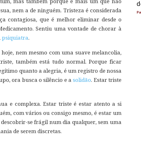
de mim, mas também porque é mais um que não
d
a sua, nem a de ninguém. Tristeza é considerada
Pa
 contagiosa, que é melhor eliminar desde o
 Medicamento. Sentiu uma vontade de chorar à
u
psiquiatra
.
te hoje, nem mesmo com uma suave melancolia,
riste, também está tudo normal. Porque ficar
egítimo quanto a alegria, é um registro de nossa
upo, ora busca o silêncio e a
solidão
. Estar triste
ua e complexa. Estar triste é estar atento a si
guém, com vários ou consigo mesmo, é estar um
é descobrir-se frágil num dia qualquer, sem uma
ania de serem discretas.