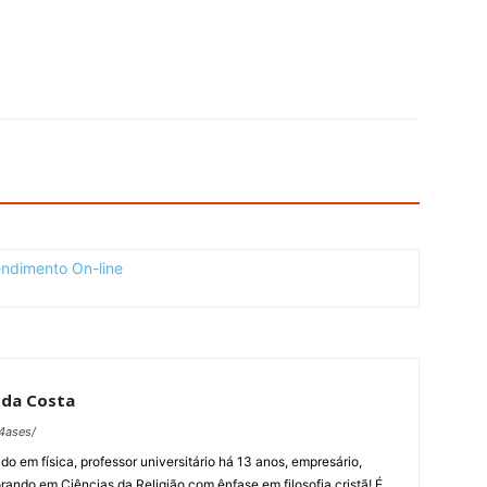
 da Costa
4ases/
do em física, professor universitário há 13 anos, empresário,
orando em Ciências da Religião com ênfase em filosofia cristã! É