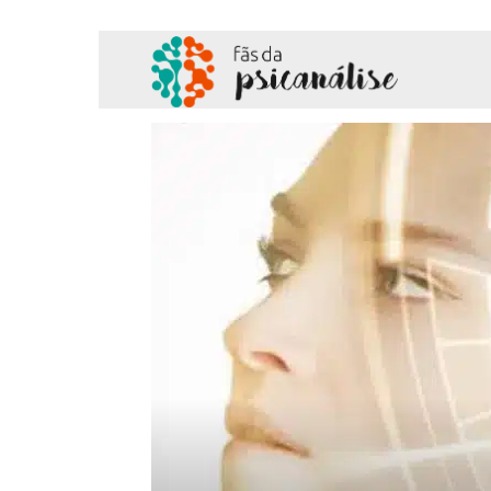
Fãs
da
Psicanálise