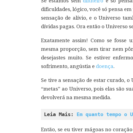
Se estamos sem
dinheiro
e só pensa
dificuldades, lógico, você só pensa 
sensação de alívio, e o Universo tam
dívidas pagas. Ora então o Universo s
Exatamente assim! Como se fosse u
mesma proporção, sem tirar nem pôr. 
desejastes muito. Se estiver enferm
sofrimento, angústia e
doença
.
Se tive a sensação de estar curado, o
“metas” ao Universo, pois elas são su
devolverá na mesma medida.
Leia Mais: 
Em quanto tempo o U
Então, se eu tiver mágoas no coraçã