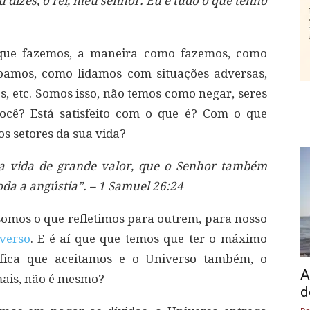
 dizes, ó rei, meu senhor. Eu e tudo o que tenho
 que fazemos, a maneira como fazemos, como
amos, como lidamos com situações adversas,
 etc. Somos isso, não temos como negar, seres
ocê? Está satisfeito com o que é? Com o que
s setores da sua vida?
ua vida de grande valor, que o Senhor também
oda a angústia”. – 1 Samuel 26:24
omos o que refletimos para outrem, para nosso
verso
. E é aí que que temos que ter o máximo
nifica que aceitamos e o Universo também, o
A
mais, não é mesmo?
d