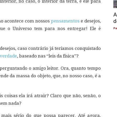
nterior, no caso, o interior da terra, e ele para
A
d
mo acontece com nossos
pensamentos
e desejos,
ue o Universo tem para nos entregar! Ele é
Pa
desejos, caso contrário já teríamos conquistado
verdade
, baseado nas “leis da física”?
perguntando o amigo leitor. Ora, quanto tempo
ende da massa do objeto, que, no nosso caso, é a
 coisas ela irá atrair? Claro que não, senão, o
 sem nada?
é mais sério do que possa parecer. Até agora,