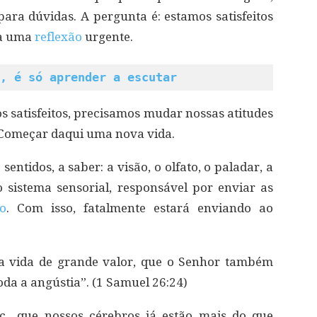
ra dúvidas. A pergunta é: estamos satisfeitos
ia uma
reflexão
urgente.
, é só aprender a escutar
s satisfeitos, precisamos mudar nossas atitudes
Começar daqui uma nova vida.
ntidos, a saber: a visão, o olfato, o paladar, a
 sistema sensorial, responsável por enviar as
o
. Com isso, fatalmente estará enviando ao
ua vida de grande valor, que o Senhor também
oda a angústia”. (1 Samuel 26:24)
tc., que nossos cérebros já estão mais do que