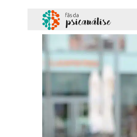
Fãs
da
Psicanálise