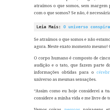
atraímos o que somos, sem margem pa
com o que somos? Se não, é necessár
Leia Mais: 
O universo conspira
Se atraímos o que somos e não estamo
agora. Neste exato momento mesmo! 
O corpo humano é composto de cinco se
audição e o tato, que fazem parte do
informações obtidas para o
cérebr
universo as mesmas sensações.
“Assim como eu hoje considerei a t
considere a minha vida e me livre de t
Vemos coisas,
pessoas
, paisagens, e