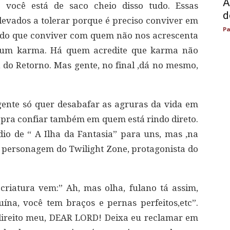
A
e você está de saco cheio disso tudo. Essas
d
 levados a tolerar porque é preciso conviver em
Pa
 do que conviver com quem não nos acrescenta
, um karma. Há quem acredite que karma não
i do Retorno. Mas gente, no final ,dá no mesmo,
gente só quer desabafar as agruras da vida em
pra confiar também em quem está rindo direto.
io de “ A Ilha da Fantasia” para uns, mas ,na
, é personagem do Twilight Zone, protagonista do
 criatura vem:” Ah, mas olha, fulano tá assim,
uína, você tem braços e pernas perfeitos,etc”.
 direito meu, DEAR LORD! Deixa eu reclamar em