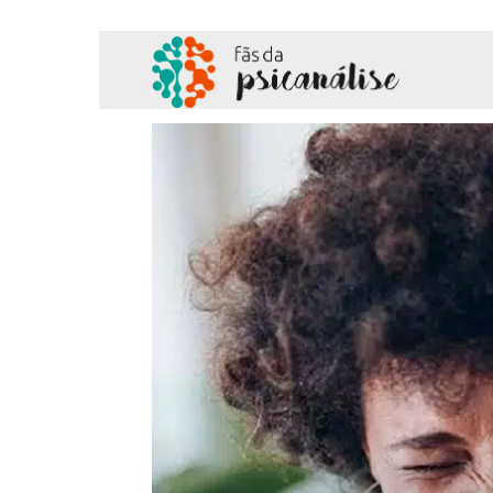
Fãs
da
Psicanálise