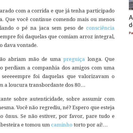
rado com a corrida e que já tenha participado
A
a. Que você continue comendo mais ou menos
d
nfiando o pé na jaca sem peso de
consciência
Pa
sempre foi daquelas que comiam arroz integral,
o dava vontade.
 não abriam mão de uma
preguiça
longa. Que
ão perdiam a companhia dos amigos com uma
ê seeeeempre foi daquelas que valorizavam o
m a loucura transbordante dos 80…
tante sobre autenticidade, sobre assumir com
mesma. Você não regrediu, né? Espero que esteja
 ônus. Se não estiver, por favor, pare tudo e
 besteira e tomou um
caminho
torto por aí!…