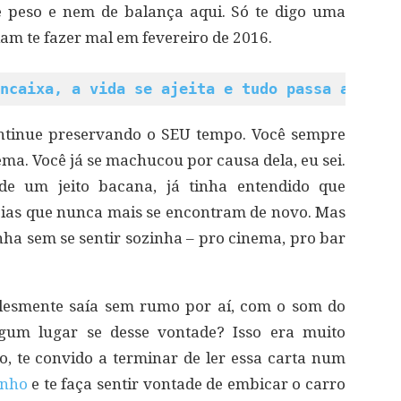
 peso e nem de balança aqui. Só te digo uma
iam te fazer mal em fevereiro de 2016.
ncaixa, a vida se ajeita e tudo passa a faze
ntinue preservando o SEU tempo. Você sempre
ema. Você já se machucou por causa dela, eu sei.
de um jeito bacana, já tinha entendido que
ncias que nunca mais se encontram de novo. Mas
nha sem se sentir sozinha – pro cinema, pro bar
lesmente saía sem rumo por aí, com o som do
gum lugar se desse vontade? Isso era muito
so, te convido a terminar de ler essa carta num
inho
e te faça sentir vontade de embicar o carro