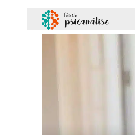
Fãs
da
Psicanálise