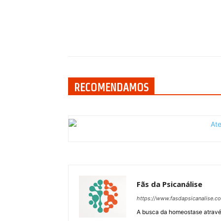
Compartilhar
RECOMENDAMOS
Fãs da Psicanálise
https://www.fasdapsicanalise.c
A busca da homeostase através