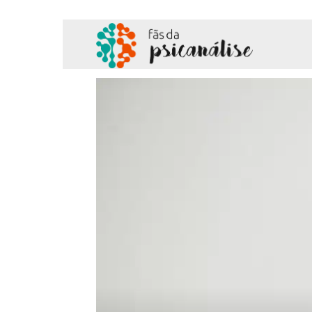
Fãs
da
Psicanálise