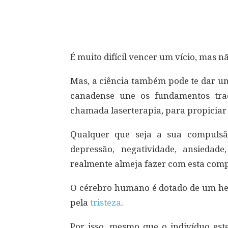
Compartilhar
É muito difícil vencer um vício, mas nã
Mas, a ciência também pode te dar u
canadense une os fundamentos trad
chamada laserterapia, para propiciar
Qualquer que seja a sua compulsão,
depressão, negatividade, ansiedad
realmente almeja fazer com esta com
O cérebro humano é dotado de um hemi
pela
tristeza
.
Por isso, mesmo que o indivíduo est