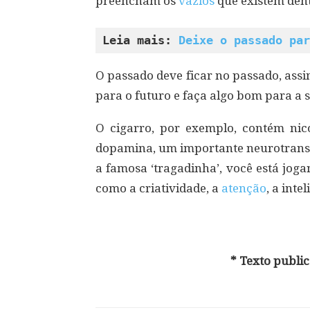
preencham os
vazios
que existem dent
Leia mais: 
Deixe o passado par
O passado deve ficar no passado, ass
para o futuro e faça algo bom para a 
O cigarro, por exemplo, contém nic
dopamina, um importante neurotransm
a famosa ‘tragadinha’, você está jog
como a criatividade, a
atenção
, a int
* Texto publi