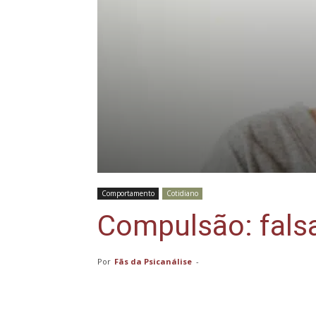
Comportamento
Cotidiano
Compulsão: falsa
Por
Fãs da Psicanálise
-