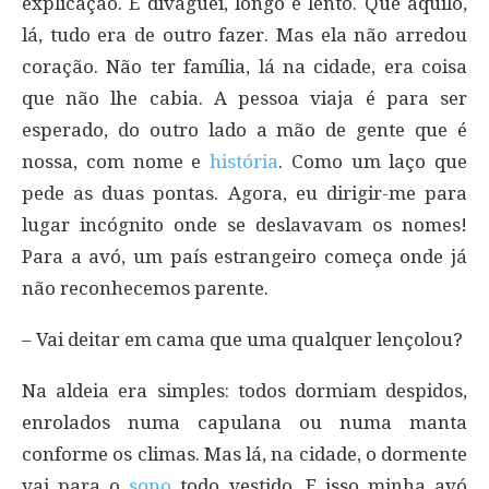
explicação. E divaguei, longo e lento. Que aquilo,
lá, tudo era de outro fazer. Mas ela não arredou
coração. Não ter família, lá na cidade, era coisa
que não lhe cabia. A pessoa viaja é para ser
esperado, do outro lado a mão de gente que é
nossa, com nome e
história
. Como um laço que
pede as duas pontas. Agora, eu dirigir-me para
lugar incógnito onde se deslavavam os nomes!
Para a avó, um país estrangeiro começa onde já
não reconhecemos parente.
– Vai deitar em cama que uma qualquer lençolou?
Na aldeia era simples: todos dormiam despidos,
enrolados numa capulana ou numa manta
conforme os climas. Mas lá, na cidade, o dormente
vai para o
sono
todo vestido. E isso minha avó