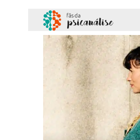
Fãs
da
Psicanálise