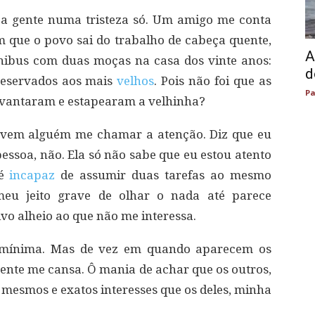
 a gente numa tristeza só. Um amigo me conta
m que o povo sai do trabalho de cabeça quente,
A
ibus com duas moças na casa dos vinte anos:
d
reservados aos mais
velhos
. Pois não foi que as
Pa
levantaram e estapearam a velhinha?
e vem alguém me chamar a atenção. Diz que eu
pessoa, não. Ela só não sabe que eu estou atento
 é
incapaz
de assumir duas tarefas ao mesmo
meu jeito grave de olhar o nada até parece
ivo alheio ao que não me interessa.
 mínima. Mas de vez em quando aparecem os
gente me cansa. Ô mania de achar que os outros,
s mesmos e exatos interesses que os deles, minha