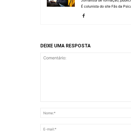
Jornalista de formação, publici
É colunista do site Fãs da Psic
DEIXE UMA RESPOSTA