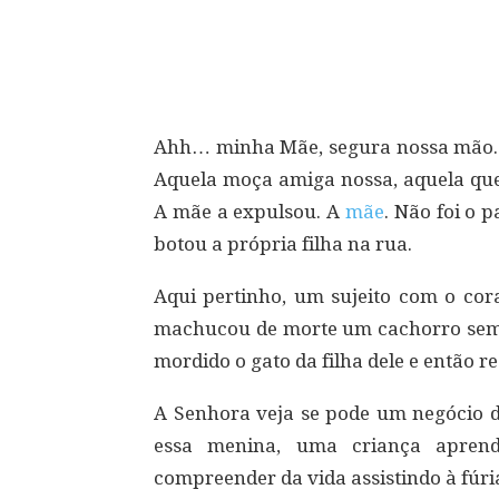
Compartilhar
Ahh… minha Mãe, segura nossa mão. 
Aquela moça amiga nossa, aquela que
A mãe a expulsou. A
mãe
. Não foi o 
botou a própria filha na rua.
Aqui pertinho, um sujeito com o co
machucou de morte um cachorro sem d
mordido o gato da filha dele e então r
A Senhora veja se pode um negócio d
essa menina, uma criança apren
compreender da vida assistindo à fúri