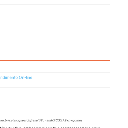
.com.br/catalogsearch/result/?q=andr%C3%A9+j.+gomes