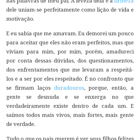
nas palavras de meu pai. A leveza dela e a
firmeza
dele uniam-se perfeitamente como lição de vida e
motivação.
E eu sabia que me amavam. Eu demorei um pouco
para aceitar que eles não eram perfeitos, mas que
viviam para mim, por mim, porém, amadureci
por conta dessas dúvidas, dos questionamentos,
dos enfrentamentos que me levaram a respeitá-
los e a ser por eles respeitado. É no confronto que
se firmam laços
duradouros
, porque, então, a
gente se desnuda e se enxerga no que
verdadeiramente existe dentro de cada um. E
saímos todos mais vivos, mais fortes, mais gente
de verdade.
Tudo o que os pais querem é ver seus filhos felizes