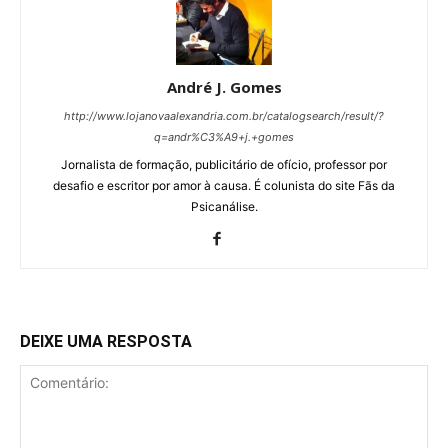
André J. Gomes
http://www.lojanovaalexandria.com.br/catalogsearch/result/?
q=andr%C3%A9+j.+gomes
Jornalista de formação, publicitário de ofício, professor por
desafio e escritor por amor à causa. É colunista do site Fãs da
Psicanálise.
DEIXE UMA RESPOSTA