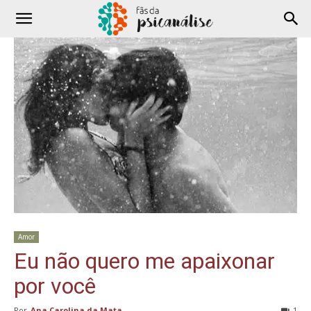
Amor
Eu não quero me apaixonar
por você
Por
Ana Carolina da Mata
-
1