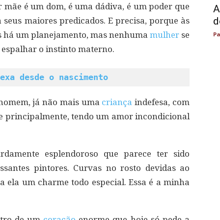
r mãe é um dom, é uma dádiva, é um poder que
A
d
seus maiores predicados. E precisa, porque às
zes há um planejamento, mas nenhuma
mulher
se
Pa
espalhar o instinto materno.
exa desde o nascimento
m homem, já não mais uma
criança
indefesa, com
r e principalmente, tendo um amor incondicional
urdamente esplendoroso que parece ter sido
essantes pintores. Curvas no rosto devidas ao
a ela um charme todo especial. Essa é a minha
tro de um
coração
enorme que hoje só pede a