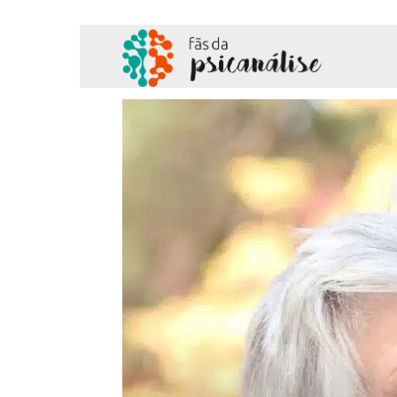
Fãs
da
Psicanálise