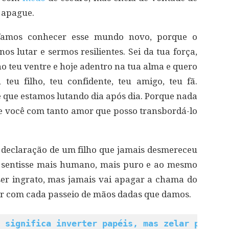
 apague.
Vamos conhecer esse mundo novo, porque o
os lutar e sermos resilientes. Sei da tua força,
no teu ventre e hoje adentro na tua alma e quero
teu filho, teu confidente, teu amigo, teu fã.
 que estamos lutando dia após dia. Porque nada
e você com tanto amor que posso transbordá-lo
declaração de um filho que jamais desmereceu
 sentisse mais humano, mais puro e ao mesmo
er ingrato, mas jamais vai apagar a chama do
ar com cada passeio de mãos dadas que damos.
 significa inverter papéis, mas zelar por el