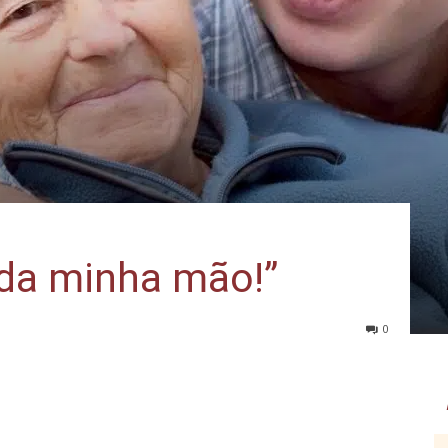
a da minha mão!”
0