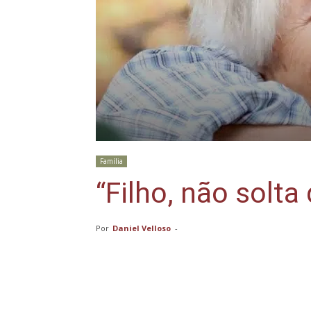
Família
“Filho, não solt
Por
Daniel Velloso
-
Compartilhar