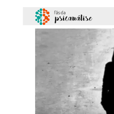
Fãs
da
Psicanálise