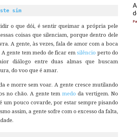
A
ste sim
d
Pa
vidir o que dói, é sentir queimar a própria pele
ssas coisas que silenciam, porque dentro dele
a. A gente, às vezes, fala de amor com a boca
. A gente tem medo de ficar em
silêncio
perto do
ior diálogo entre duas almas que buscam
ura, do voo que é amar.
da e morre sem voar. A gente cresce mutilando
xos no chão. A gente tem
medo
da vertigem. No
 é um pouco covarde, por estar sempre pisando
esmo assim, a gente sofre com o excesso da falta,
idade.