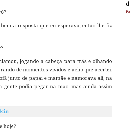
d
vó?
Pa
i bem a resposta que eu esperava, então lhe fiz
e?
clamou, jogando a cabeça para trás e olhando
mbrando de momentos vividos e acho que acertei.
ofá junto de papai e mamãe e namorava ali, na
, a gente podia pegar na mão, mas ainda assim
kin
de hoje?