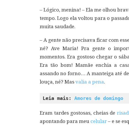
– Lógico, menina! – Ela me olhou brav
tempo. Logo ela voltou para o passa
muita saudade.
– A gente não precisava ficar com esse
né? Ave Maria! Pra gente o import
momentos. Era gostoso chegar o sába
Era tão bom! Mamãe enchia a casa
assando no forno… A manteiga até der
louça, né? Mas
valia a pena
.
Leia mais: 
Amores de domingo
Eram tardes gostosas, cheias de
risad
apontando para meu
celular
– e se es