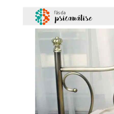
Fãs
da
Psicanálise