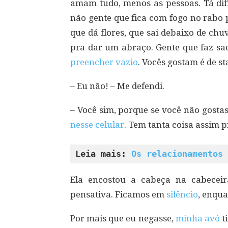
amam tudo, menos as pessoas. Tá di
não gente que fica com fogo no rabo 
que dá flores, que sai debaixo de chu
pra dar um abraço. Gente que faz sac
preencher vazio
. Vocês gostam é de st
– Eu não! – Me defendi.
– Você sim, porque se você não gostas
nesse celular
. Tem tanta coisa assim 
Leia mais: 
Os relacionamentos 
Ela encostou a cabeça na cabecei
pensativa. Ficamos em
silêncio
, enqua
Por mais que eu negasse,
minha avó
t