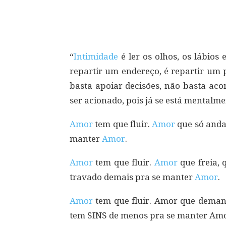
Compartilhar
“
Intimidade
é ler os olhos, os lábio
repartir um endereço, é repartir um p
basta apoiar decisões, não basta ac
ser acionado, pois já se está mentalm
Amor
tem que fluir.
Amor
que só anda 
manter
Amor
.
Amor
tem que fluir.
Amor
que freia, 
travado demais pra se manter
Amor
.
Amor
tem que fluir. Amor que deman
tem SINS de menos pra se manter Amo