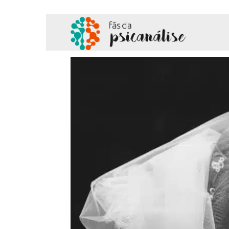
Fãs
da
Psicanálise