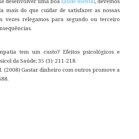
 se desenvolver uma boa
saúde mental
, devemos
da mais do que cuidar de satisfazer as nossas
as vezes relegamos para segundo ou terceiro
nsequências.
mpatia tem um custo? Efeitos psicológicos e
sicol da Saúde; 35 (3): 211-218.
M.I. (2008) Gastar dinheiro com outros promove a
688.