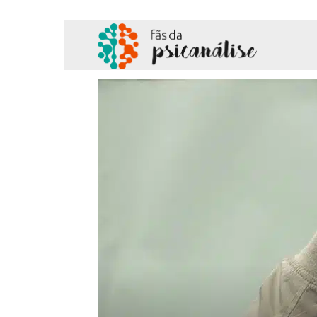
Fãs
da
Psicanálise