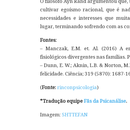
O filósofo Ayn Rand argumentou que,
cultivar egoísmo racional, que é na
necessidades e interesses que muit
lugar, terminando sofrendo com as co
Fontes:
– Manczak, E.M. et. Al. (2016) A e
fisiológicos divergentes nas famílias. P
– Dunn, E. W.; Aknin, L.B. & Norton, 
felicidade. Ciência; 319 (5870): 1687-1
(
Fonte:
rinconpsicologia
)
*Tradução equipe
Fãs da Psicanálise
.
Imagem:
SHTTEFAN