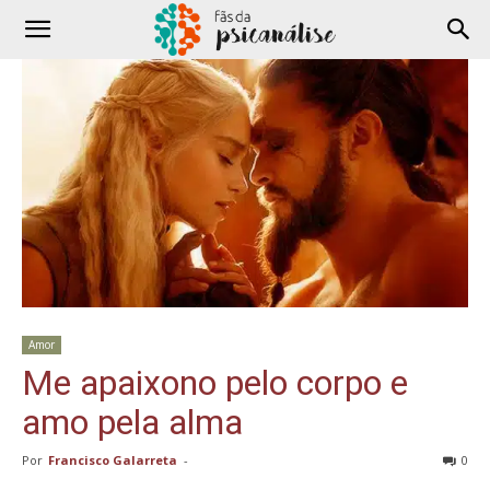
Amor
Me apaixono pelo corpo e
amo pela alma
Por
Francisco Galarreta
-
0