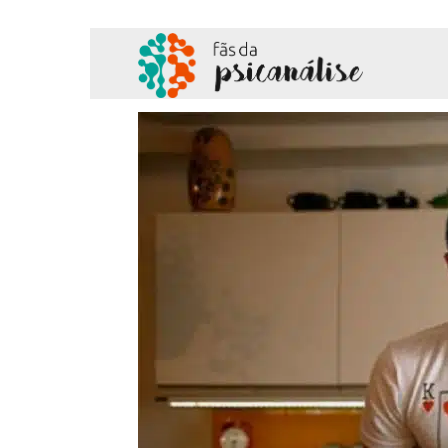
Fãs
da
Psicanálise