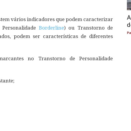
A
istem vários indicadores que podem caracterizar
d
e Personalidade
Borderline
) ou Transtorno de
Pa
ados, podem ser características de diferentes
marcantes no Transtorno de Personalidade
stante;