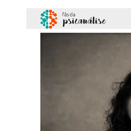
Fãs
da
Psicanálise